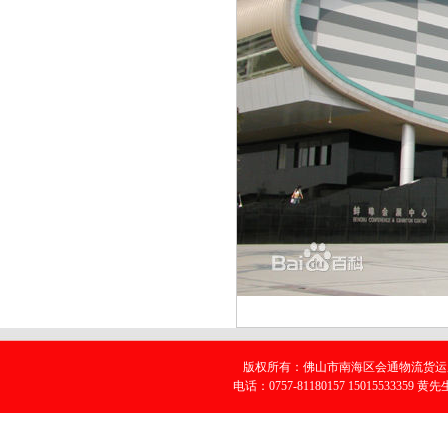
版权所有：佛山市南海区会通物流货运服
电话：0757-81180157 15015533359 黄先生 E