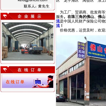
区 龙子湖区 禹会区 淮上
公司|佛山到蚌埠运输公司
为工厂、贸易商、批发商等
服务
。
在珠三角的
佛山、佛山
流
是中国人民财产保险公司物
流
！
佛山到蚌州到蚌埠物流公
价格优惠，运货及时，欢迎